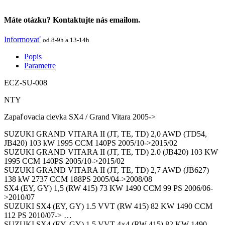
Máte otázku? Kontaktujte nás emailom.
Informovať
od 8-9h a 13-14h
Popis
Parametre
ECZ-SU-008
NTY
Zapaľovacia cievka SX4 / Grand Vitara 2005->
SUZUKI GRAND VITARA II (JT, TE, TD) 2,0 AWD (TD54,
JB420) 103 kW 1995 CCM 140PS 2005/10->2015/02
SUZUKI GRAND VITARA II (JT, TE, TD) 2.0 (JB420) 103 KW
1995 CCM 140PS 2005/10->2015/02
SUZUKI GRAND VITARA II (JT, TE, TD) 2,7 AWD (JB627)
138 kW 2737 CCM 188PS 2005/04->2008/08
SX4 (EY, GY) 1,5 (RW 415) 73 KW 1490 CCM 99 PS 2006/06-
>2010/07
SUZUKI SX4 (EY, GY) 1.5 VVT (RW 415) 82 KW 1490 CCM
112 PS 2010/07-> …
SUZUKI SX4 (EY, GY) 1.5 VVT 4×4 (RW 415) 82 KW 1490