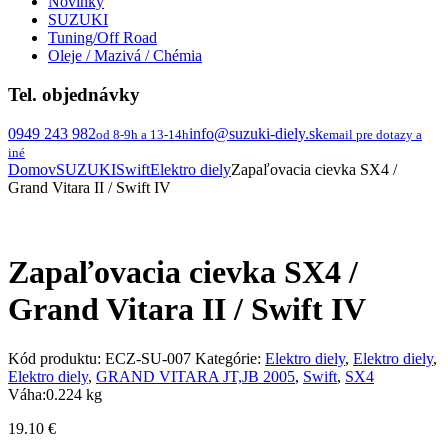
Novinky
SUZUKI
Tuning/Off Road
Oleje / Mazivá / Chémia
Tel. objednávky
0949 243 982
info@suzuki-diely.sk
od 8-9h a 13-14h
email pre dotazy a
iné
Domov
SUZUKI
Swift
Elektro diely
Zapaľovacia cievka SX4 /
Grand Vitara II / Swift IV
Zapaľovacia cievka SX4 /
Grand Vitara II / Swift IV
Kód produktu:
ECZ-SU-007
Kategórie:
Elektro diely
,
Elektro diely
,
Elektro diely
,
GRAND VITARA JT,JB 2005
,
Swift
,
SX4
Váha:
0.224 kg
19.10
€