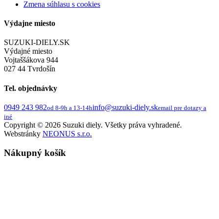
Zmena súhlasu s cookies
Výdajne miesto
SUZUKI-DIELY.SK
Výdajné miesto
Vojtaššákova 944
027 44 Tvrdošín
Tel. objednávky
0949 243 982
info@suzuki-diely.sk
od 8-9h a 13-14h
email pre dotazy a
iné
Copyright © 2026 Suzuki diely. Všetky práva vyhradené.
Webstránky
NEONUS s.r.o.
Nákupný košík