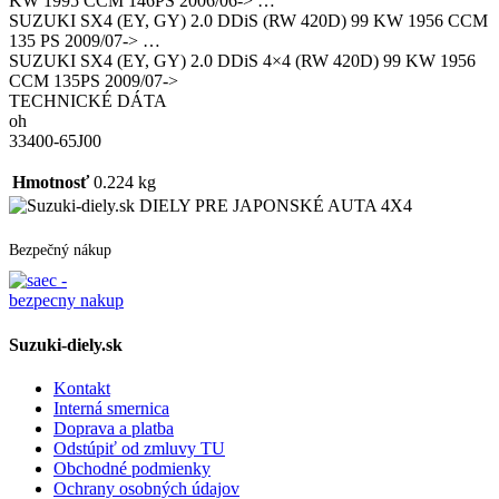
KW 1995 CCM 146PS 2006/06-> …
SUZUKI SX4 (EY, GY) 2.0 DDiS (RW 420D) 99 KW 1956 CCM
135 PS 2009/07-> …
SUZUKI SX4 (EY, GY) 2.0 DDiS 4×4 (RW 420D) 99 KW 1956
CCM 135PS 2009/07->
TECHNICKÉ DÁTA
oh
33400-65J00
Hmotnosť
0.224 kg
DIELY PRE JAPONSKÉ AUTA 4X4
Bezpečný nákup
Suzuki-diely.sk
Kontakt
Interná smernica
Doprava a platba
Odstúpiť od zmluvy TU
Obchodné podmienky
Ochrany osobných údajov