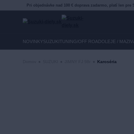
Pri objednávke nad 100 € doprava zadarmo, platí len pre 
NOVINKY
SUZUKI
TUNING/OFF ROAD
OLEJE / MAZIV
Domov
SUZUKI
JIMNY FJ 98r
Karoséria