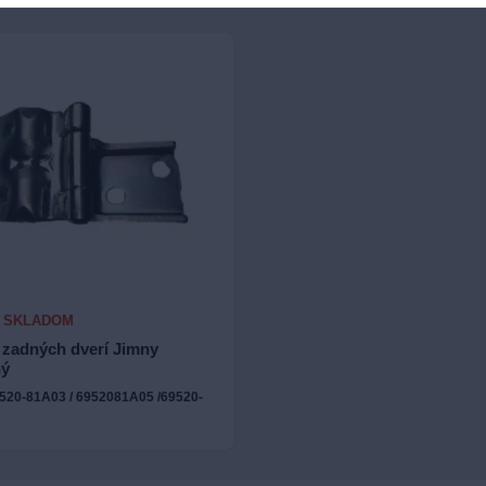
E SKLADOM
 zadných dverí Jimny
ý
520-81A03 / 6952081A05 /69520-