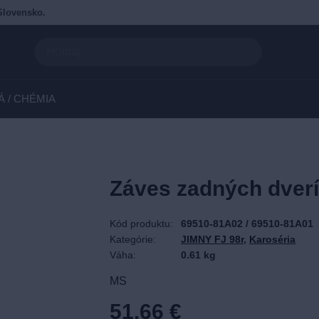
Slovensko.
Á / CHÉMIA
Záves zadných dver
Kód produktu:
69510-81A02 / 69510-81A01
Kategórie:
JIMNY FJ 98r
,
Karoséria
Váha:
0.61 kg
MS
51.66
€