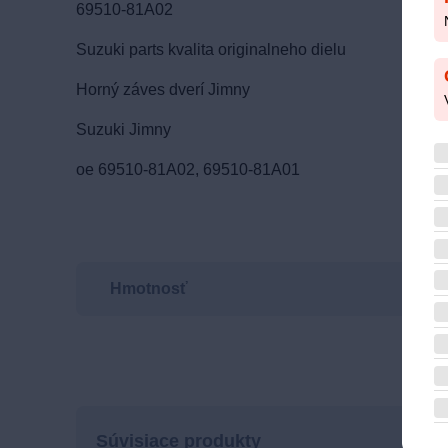
69510-81A02
Suzuki parts kvalita originalneho dielu
Horný záves dverí Jimny
Suzuki Jimny
oe 69510-81A02, 69510-81A01
Hmotnosť
Súvisiace produkty