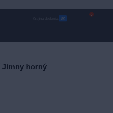
0
Krajina dodania:
SK
í Jimny horný