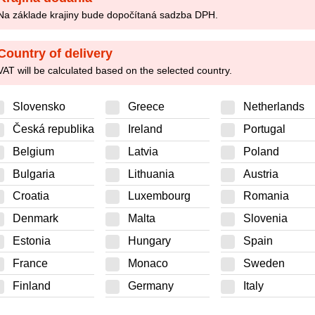
Na základe krajiny bude dopočítaná sadzba DPH.
Country of delivery
VAT will be calculated based on the selected country.
Slovensko
Greece
Netherlands
Česká republika
Ireland
Portugal
Belgium
Latvia
Poland
Bulgaria
Lithuania
Austria
Croatia
Luxembourg
Romania
0.61 kg
Denmark
Malta
Slovenia
Estonia
Hungary
Spain
France
Monaco
Sweden
Finland
Germany
Italy