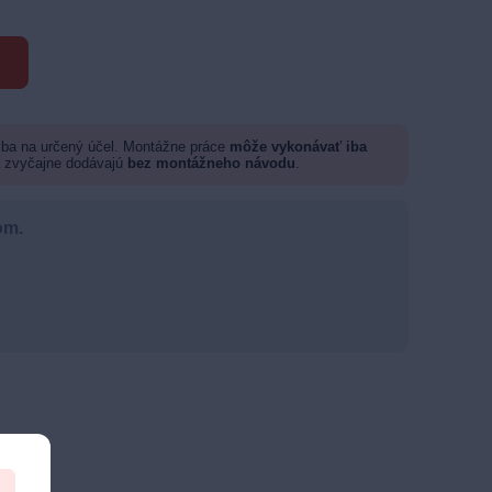
 iba na určený účel. Montážne práce
môže vykonávať iba
a zvyčajne dodávajú
bez montážneho návodu
.
om.