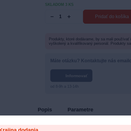
SKLADOM 3 KS
Pridať do košíka
Produkty, ktoré dodávame, by sa mali používať
vyškolený a kvalifikovaný personál. Produkty s
Máte otázku? Kontaktujte nás email
Informovať
od 8-9h a 13-14h
Popis
Parametre
Krajina dodania