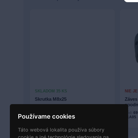
SKLADOM 35 KS
NIE J
Skrutka M8x25
Záves
spodn
kód:
01551-0825A
kód:
69
Používame cookies
81A05
1.11
€
Kúpiť
Táto webová lokalita používa súbory
cookie a iné technológie sledovania na