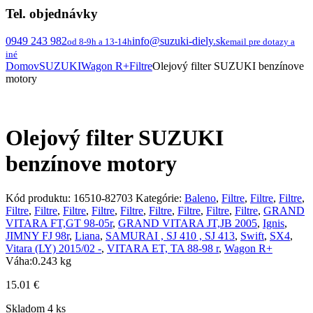
Tel. objednávky
0949 243 982
info@suzuki-diely.sk
od 8-9h a 13-14h
email pre dotazy a
iné
Domov
SUZUKI
Wagon R+
Filtre
Olejový filter SUZUKI benzínove
motory
Olejový filter SUZUKI
benzínove motory
Kód produktu:
16510-82703
Kategórie:
Baleno
,
Filtre
,
Filtre
,
Filtre
,
Filtre
,
Filtre
,
Filtre
,
Filtre
,
Filtre
,
Filtre
,
Filtre
,
Filtre
,
Filtre
,
GRAND
VITARA FT,GT 98-05r
,
GRAND VITARA JT,JB 2005
,
Ignis
,
JIMNY FJ 98r
,
Liana
,
SAMURAI , SJ 410 , SJ 413
,
Swift
,
SX4
,
Vitara (LY) 2015/02 -
,
VITARA ET, TA 88-98 r
,
Wagon R+
Váha:
0.243 kg
15.01
€
Skladom 4 ks