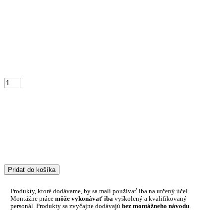
Pridať do košíka
Produkty, ktoré dodávame, by sa mali používať iba na určený účel.
Montážne práce
môže vykonávať iba
vyškolený a kvalifikovaný
personál. Produkty sa zvyčajne dodávajú
bez montážneho návodu
.