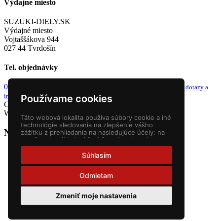
Výdajne miesto
SUZUKI-DIELY.SK
Výdajné miesto
Vojtaššákova 944
027 44 Tvrdošín
Tel. objednávky
0949 243 982
info@suzuki-diely.sk
od 8-9h a 13-14h
email pre dotazy a
iné
Používame cookies
Copyright © 2026 Suzuki diely. Všetky práva vyhradené.
Webstránky
NEONUS s.r.o.
Táto webová lokalita používa súbory cookie a iné
technológie sledovania na zlepšenie vášho
Nákupný košík
zážitku z prehliadania na nasledujúce účely:
na
umožnenie základnej funkčnosti webovej
stránky
,
pre lepší zážitok na webe
,
na meranie
vášho záujmu o naše produkty a služby a na
Súhlasím
prispôsobenie marketingových interakcií
,
na
zobrazovanie reklám ktoré sú pre vás
Odmietam
relevantnejšie
.
Zmeniť moje nastavenia