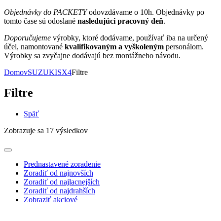
Objednávky do PACKETY
odovzdávame o 10h. Objednávky po
tomto čase sú odoslané
nasledujúci pracovný deň
.
Doporučujeme
výrobky, ktoré dodávame, používať iba na určený
účel, namontované
kvalifikovaným a vyškoleným
personálom.
Výrobky sa zvyčajne dodávajú bez montážneho návodu.
Domov
SUZUKI
SX4
Filtre
Filtre
Späť
Zobrazuje sa 17 výsledkov
Prednastavené zoradenie
Zoradiť od najnovších
Zoradiť od najlacnejších
Zoradiť od najdrahších
Zobraziť akciové