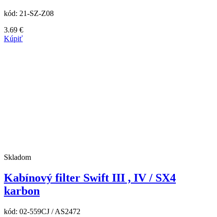
kód:
21-SZ-Z08
3.69
€
Kúpiť
Skladom
Kabínový filter Swift III , IV / SX4
karbon
kód:
02-559CJ / AS2472