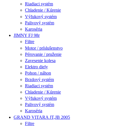
Riadiaci systém
Chladenie / Kúrenie
Výfukový systém
Palivový systém
Karoséria
JIMNY FJ 98r
Filtre
Motor / príslušenstvo
Pérovanie / pruženie
Zavesenie kolesa
Elektro diely
Pohon / náhon
Brzdový systém
Riadiaci systém
Chladenie / Kúrenie
Výfukový systém
Palivový systém
Karoséria
GRAND VITARA JT,JB 2005
Filtre