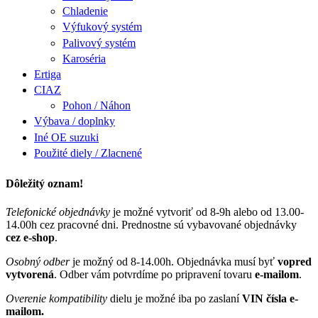
Chladenie
Výfukový systém
Palivový systém
Karoséria
Ertiga
CIAZ
Pohon / Náhon
Výbava / doplnky
Iné OE suzuki
Použité diely / Zlacnené
Dôležitý oznam!
Telefonické objednávky
je možné vytvoriť od 8-9h alebo od 13.00-
14.00h cez pracovné dni. Prednostne sú vybavované objednávky
cez e-shop
.
Osobný odber
je možný od 8-14.00h. Objednávka musí byť
vopred
vytvorená
. Odber vám potvrdíme po pripravení tovaru
e-mailom
.
Overenie kompatibility
dielu je možné iba po zaslaní
VIN čísla e-
mailom.