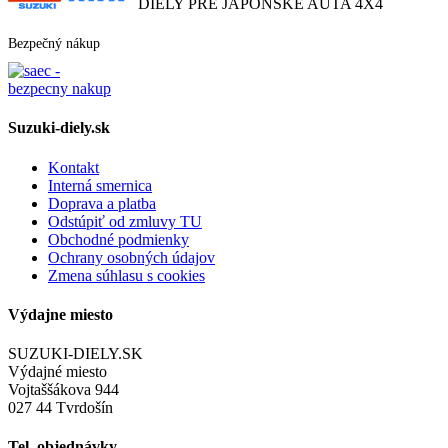
DIELY PRE JAPONSKÉ AUTA 4X4
Bezpečný nákup
Suzuki-diely.sk
Kontakt
Interná smernica
Doprava a platba
Odstúpiť od zmluvy TU
Obchodné podmienky
Ochrany osobných údajov
Zmena súhlasu s cookies
Výdajne miesto
SUZUKI-DIELY.SK
Výdajné miesto
Vojtaššákova 944
027 44 Tvrdošín
Tel. objednávky