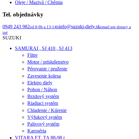
Oleje / Mazivá / Chémia
Tel. objednávky
0949 243 982
info@suzuki-diely.sk
od 8-9h a 13-14h
email pre dotazy a
iné
SUZUKI
SAMURAI , SJ 410 , SJ 413
Filtre
Motor / príslušenstvo
Pérovanie / pruženie
Zavesenie kolesa
Elektro diely
Pohon / Náhon
Brzdový systém
Riadiaci systém
Chladenie / Kúrenie
Výfukový systém
Palivový systém
Karoséria
VITARA ET, TA 88-98 r