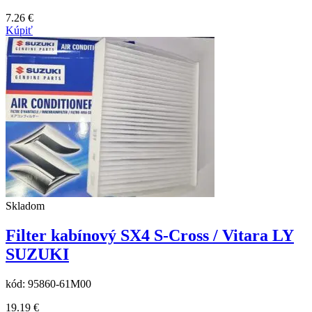
7.26
€
Kúpiť
Skladom
Filter kabínový SX4 S-Cross / Vitara LY
SUZUKI
kód:
95860-61M00
19.19
€