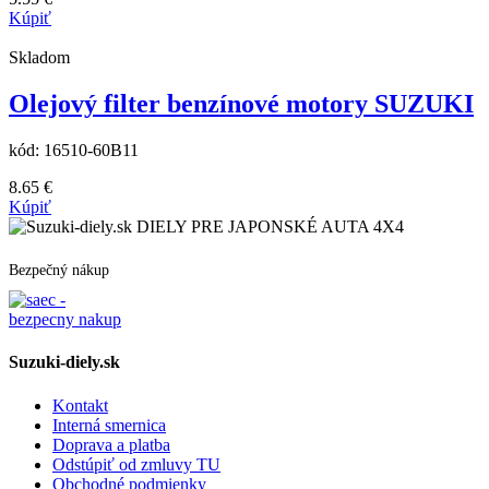
Kúpiť
Skladom
Olejový filter benzínové motory SUZUKI
kód:
16510-60B11
8.65
€
Kúpiť
DIELY PRE JAPONSKÉ AUTA 4X4
Bezpečný nákup
Suzuki-diely.sk
Kontakt
Interná smernica
Doprava a platba
Odstúpiť od zmluvy TU
Obchodné podmienky