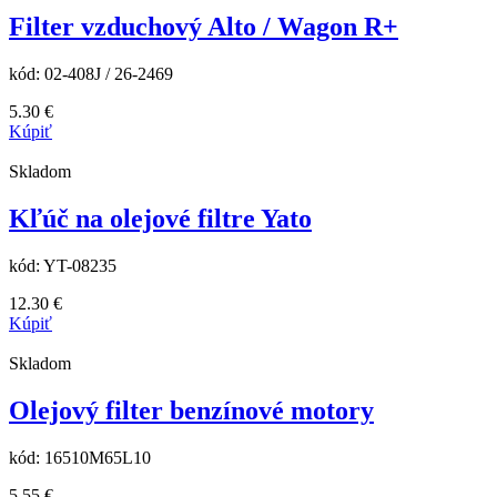
Filter vzduchový Alto / Wagon R+
kód:
02-408J / 26-2469
5.30
€
Kúpiť
Skladom
Kľúč na olejové filtre Yato
kód:
YT-08235
12.30
€
Kúpiť
Skladom
Olejový filter benzínové motory
kód:
16510M65L10
5.55
€