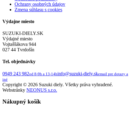
Ochrany osobných údajov
Zmena súhlasu s cookies
Výdajne miesto
SUZUKI-DIELY.SK
Výdajné miesto
Vojtaššákova 944
027 44 Tvrdošín
Tel. objednávky
0949 243 982
info@suzuki-diely.sk
od 8-9h a 13-14h
email pre dotazy a
iné
Copyright © 2026 Suzuki diely. Všetky práva vyhradené.
Webstránky
NEONUS s.r.o.
Nákupný košík