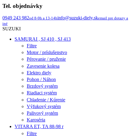
Tel. objednávky
0949 243 982
info@suzuki-diely.sk
od 8-9h a 13-14h
email pre dotazy a
iné
SUZUKI
SAMURAI , SJ 410 , SJ 413
Filtre
Motor / príslušenstvo
Pérovanie / pruženie
Zavesenie kolesa
Elektro diely
Pohon / Náhon
Brzdový systém
Riadiaci systém
Chladenie / Kúrenie
Výfukový systém
Palivový systém
Karoséria
VITARA ET, TA 88-98 r
Filtre