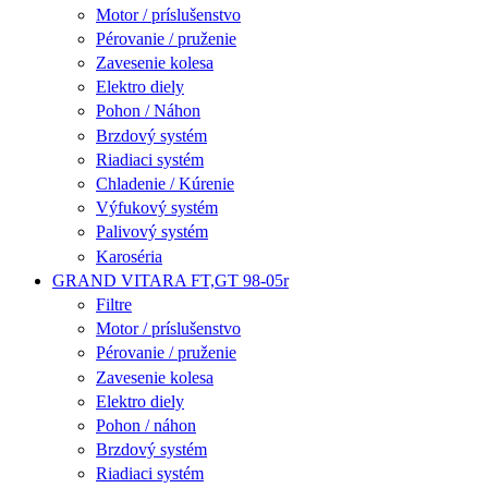
Motor / príslušenstvo
Pérovanie / pruženie
Zavesenie kolesa
Elektro diely
Pohon / Náhon
Brzdový systém
Riadiaci systém
Chladenie / Kúrenie
Výfukový systém
Palivový systém
Karoséria
GRAND VITARA FT,GT 98-05r
Filtre
Motor / príslušenstvo
Pérovanie / pruženie
Zavesenie kolesa
Elektro diely
Pohon / náhon
Brzdový systém
Riadiaci systém