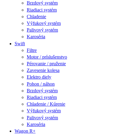
Brzdový systém
Riadiaci systém
Chladenie
Výfukový systém
Palivový systém
Karoséria
Swift
Filtre
Motor / príslušenstvo
Pérovanie / pruženie
Zavesenie kolesa
Elektro diely
Pohon / náhon
Brzdový systém
Riadiaci systém
Chladenie / Kúrenie
Výfukový systém
Palivový systém
Karoséria
Wagon R+