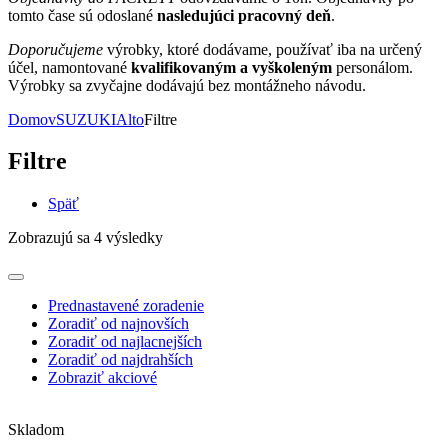
tomto čase sú odoslané
nasledujúci pracovný deň
.
Doporučujeme
výrobky, ktoré dodávame, používať iba na určený
účel, namontované
kvalifikovaným a vyškoleným
personálom.
Výrobky sa zvyčajne dodávajú bez montážneho návodu.
Domov
SUZUKI
Alto
Filtre
Filtre
Späť
Zobrazujú sa 4 výsledky
Prednastavené zoradenie
Zoradiť od najnovších
Zoradiť od najlacnejších
Zoradiť od najdrahších
Zobraziť akciové
Skladom