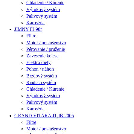
Chladenie / Kúrenie
Výfukový systém
Palivový systém
Karoséria
JIMNY FJ 98r
Filtre
Motor / príslušenstvo
Pérovanie / pruženie
Zavesenie kolesa
Elektro diely
Pohon / náhon
Brzdový systém
Riadiaci systém
Chladenie / Kúrenie
Výfukový systém
Palivový systém
Karoséria
GRAND VITARA JT,JB 2005
Filtre
Motor / príslušenstvo