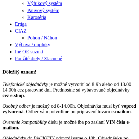
Výfukový systém
Palivový systém
Karoséria
Ertiga
CIAZ
Pohon / Náhon
Výbava / doplnky
Iné OE suzuki
Použité diely / Zlacnené
Dôležitý oznam!
Telefonické objednávky
je možné vytvoriť od 8-9h alebo od 13.00-
14.00h cez pracovné dni. Prednostne sú vybavované objednávky
cez e-shop
.
Osobný odber
je možný od 8-14.00h. Objednávka musí byť
vopred
vytvorená
. Odber vám potvrdíme po pripravení tovaru
e-mailom
.
Overenie kompatibility
dielu je možné iba po zaslaní
VIN čísla e-
mailom.
Objednávky do PACKETY
odovzdávame o 10h. Objednávky po