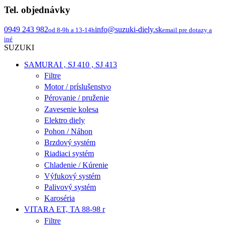
Tel. objednávky
0949 243 982
info@suzuki-diely.sk
od 8-9h a 13-14h
email pre dotazy a
iné
SUZUKI
SAMURAI , SJ 410 , SJ 413
Filtre
Motor / príslušenstvo
Pérovanie / pruženie
Zavesenie kolesa
Elektro diely
Pohon / Náhon
Brzdový systém
Riadiaci systém
Chladenie / Kúrenie
Výfukový systém
Palivový systém
Karoséria
VITARA ET, TA 88-98 r
Filtre