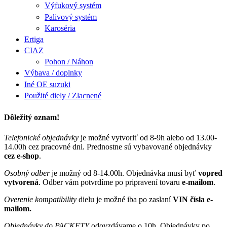
Výfukový systém
Palivový systém
Karoséria
Ertiga
CIAZ
Pohon / Náhon
Výbava / doplnky
Iné OE suzuki
Použité diely / Zlacnené
Dôležitý oznam!
Telefonické objednávky
je možné vytvoriť od 8-9h alebo od 13.00-
14.00h cez pracovné dni. Prednostne sú vybavované objednávky
cez e-shop
.
Osobný odber
je možný od 8-14.00h. Objednávka musí byť
vopred
vytvorená
. Odber vám potvrdíme po pripravení tovaru
e-mailom
.
Overenie kompatibility
dielu je možné iba po zaslaní
VIN čísla e-
mailom.
Objednávky do PACKETY
odovzdávame o 10h. Objednávky po