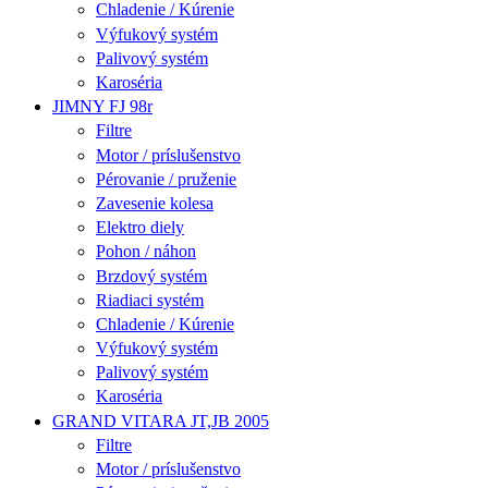
Chladenie / Kúrenie
Výfukový systém
Palivový systém
Karoséria
JIMNY FJ 98r
Filtre
Motor / príslušenstvo
Pérovanie / pruženie
Zavesenie kolesa
Elektro diely
Pohon / náhon
Brzdový systém
Riadiaci systém
Chladenie / Kúrenie
Výfukový systém
Palivový systém
Karoséria
GRAND VITARA JT,JB 2005
Filtre
Motor / príslušenstvo