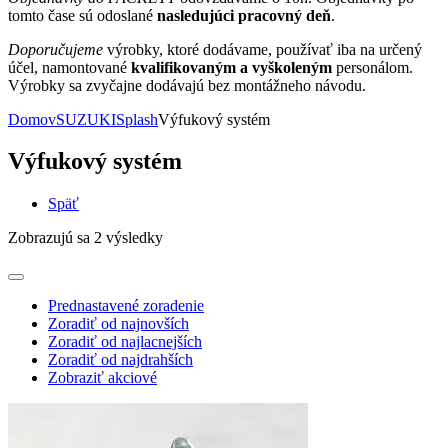
tomto čase sú odoslané
nasledujúci pracovný deň
.
Doporučujeme
výrobky, ktoré dodávame, používať iba na určený
účel, namontované
kvalifikovaným a vyškoleným
personálom.
Výrobky sa zvyčajne dodávajú bez montážneho návodu.
Domov
SUZUKI
Splash
Výfukový systém
Výfukový systém
Späť
Zobrazujú sa 2 výsledky
Prednastavené zoradenie
Zoradiť od najnovších
Zoradiť od najlacnejších
Zoradiť od najdrahších
Zobraziť akciové