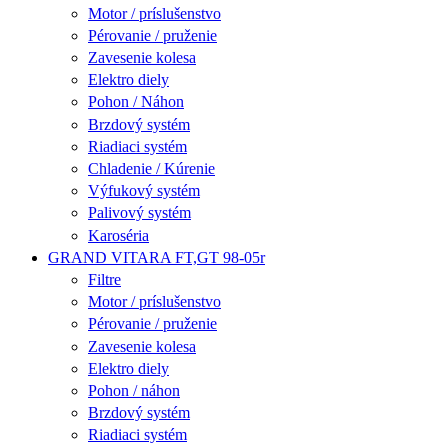
Motor / príslušenstvo
Pérovanie / pruženie
Zavesenie kolesa
Elektro diely
Pohon / Náhon
Brzdový systém
Riadiaci systém
Chladenie / Kúrenie
Výfukový systém
Palivový systém
Karoséria
GRAND VITARA FT,GT 98-05r
Filtre
Motor / príslušenstvo
Pérovanie / pruženie
Zavesenie kolesa
Elektro diely
Pohon / náhon
Brzdový systém
Riadiaci systém