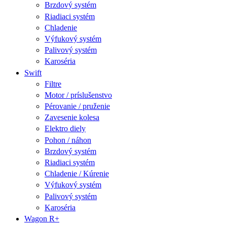
Brzdový systém
Riadiaci systém
Chladenie
Výfukový systém
Palivový systém
Karoséria
Swift
Filtre
Motor / príslušenstvo
Pérovanie / pruženie
Zavesenie kolesa
Elektro diely
Pohon / náhon
Brzdový systém
Riadiaci systém
Chladenie / Kúrenie
Výfukový systém
Palivový systém
Karoséria
Wagon R+