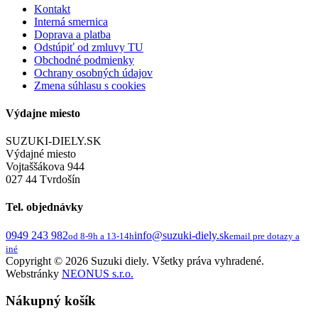
Kontakt
Interná smernica
Doprava a platba
Odstúpiť od zmluvy TU
Obchodné podmienky
Ochrany osobných údajov
Zmena súhlasu s cookies
Výdajne miesto
SUZUKI-DIELY.SK
Výdajné miesto
Vojtaššákova 944
027 44 Tvrdošín
Tel. objednávky
0949 243 982
info@suzuki-diely.sk
od 8-9h a 13-14h
email pre dotazy a
iné
Copyright © 2026 Suzuki diely. Všetky práva vyhradené.
Webstránky
NEONUS s.r.o.
Nákupný košík