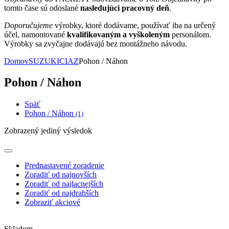
tomto čase sú odoslané
nasledujúci pracovný deň
.
Doporučujeme
výrobky, ktoré dodávame, používať iba na určený
účel, namontované
kvalifikovaným a vyškoleným
personálom.
Výrobky sa zvyčajne dodávajú bez montážneho návodu.
Domov
SUZUKI
CIAZ
Pohon / Náhon
Pohon / Náhon
Späť
Pohon / Náhon
(1)
Zobrazený jediný výsledok
Prednastavené zoradenie
Zoradiť od najnovších
Zoradiť od najlacnejších
Zoradiť od najdrahších
Zobraziť akciové
Skladom