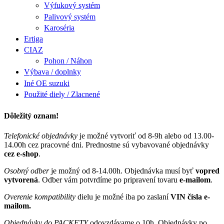
Výfukový systém
Palivový systém
Karoséria
Ertiga
CIAZ
Pohon / Náhon
Výbava / doplnky
Iné OE suzuki
Použité diely / Zlacnené
Dôležitý oznam!
Telefonické objednávky
je možné vytvoriť od 8-9h alebo od 13.00-
14.00h cez pracovné dni. Prednostne sú vybavované objednávky
cez e-shop
.
Osobný odber
je možný od 8-14.00h. Objednávka musí byť
vopred
vytvorená
. Odber vám potvrdíme po pripravení tovaru
e-mailom
.
Overenie kompatibility
dielu je možné iba po zaslaní
VIN čísla e-
mailom.
Objednávky do PACKETY
odovzdávame o 10h. Objednávky po