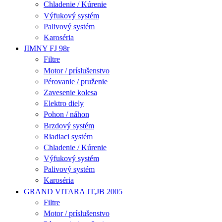
Chladenie / Kúrenie
Výfukový systém
Palivový systém
Karoséria
JIMNY FJ 98r
Filtre
Motor / príslušenstvo
Pérovanie / pruženie
Zavesenie kolesa
Elektro diely
Pohon / náhon
Brzdový systém
Riadiaci systém
Chladenie / Kúrenie
Výfukový systém
Palivový systém
Karoséria
GRAND VITARA JT,JB 2005
Filtre
Motor / príslušenstvo