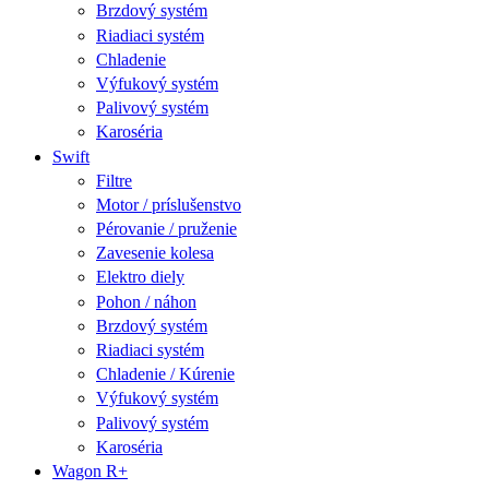
Brzdový systém
Riadiaci systém
Chladenie
Výfukový systém
Palivový systém
Karoséria
Swift
Filtre
Motor / príslušenstvo
Pérovanie / pruženie
Zavesenie kolesa
Elektro diely
Pohon / náhon
Brzdový systém
Riadiaci systém
Chladenie / Kúrenie
Výfukový systém
Palivový systém
Karoséria
Wagon R+