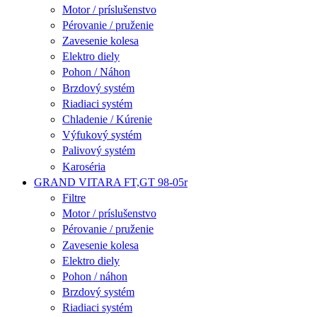
Motor / príslušenstvo
Pérovanie / pruženie
Zavesenie kolesa
Elektro diely
Pohon / Náhon
Brzdový systém
Riadiaci systém
Chladenie / Kúrenie
Výfukový systém
Palivový systém
Karoséria
GRAND VITARA FT,GT 98-05r
Filtre
Motor / príslušenstvo
Pérovanie / pruženie
Zavesenie kolesa
Elektro diely
Pohon / náhon
Brzdový systém
Riadiaci systém