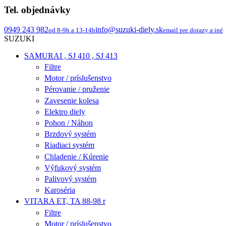
Tel. objednávky
0949 243 982
info@suzuki-diely.sk
od 8-9h a 13-14h
email pre dotazy a iné
SUZUKI
SAMURAI , SJ 410 , SJ 413
Filtre
Motor / príslušenstvo
Pérovanie / pruženie
Zavesenie kolesa
Elektro diely
Pohon / Náhon
Brzdový systém
Riadiaci systém
Chladenie / Kúrenie
Výfukový systém
Palivový systém
Karoséria
VITARA ET, TA 88-98 r
Filtre
Motor / príslušenstvo