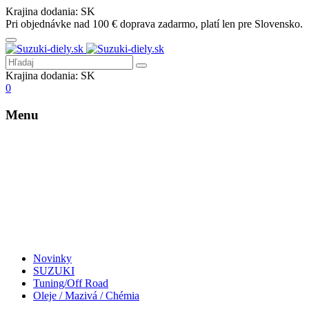
Krajina dodania:
SK
Pri objednávke nad 100 € doprava zadarmo, platí len pre Slovensko.
Krajina dodania:
SK
0
Menu
Novinky
SUZUKI
Tuning/Off Road
Oleje / Mazivá / Chémia