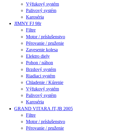
Výfukový systém
Palivový systém
Karoséria
JIMNY FJ 98r
Filtre
Motor / príslušenstvo
Pérovanie / pruženie
Zavesenie kolesa
Elektro diely
Pohon / náhon
Brzdový systém
Riadiaci systém
Chladenie / Kúrenie
Výfukový systém
Palivový systém
Karoséria
GRAND VITARA JT,JB 2005
Filtre
Motor / príslušenstvo
Pérovanie / pruženie