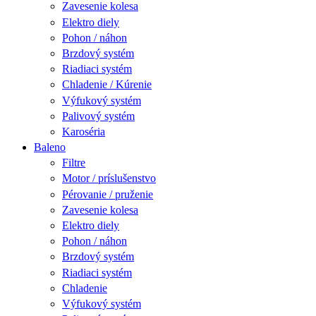
Zavesenie kolesa
Elektro diely
Pohon / náhon
Brzdový systém
Riadiaci systém
Chladenie / Kúrenie
Výfukový systém
Palivový systém
Karoséria
Baleno
Filtre
Motor / príslušenstvo
Pérovanie / pruženie
Zavesenie kolesa
Elektro diely
Pohon / náhon
Brzdový systém
Riadiaci systém
Chladenie
Výfukový systém