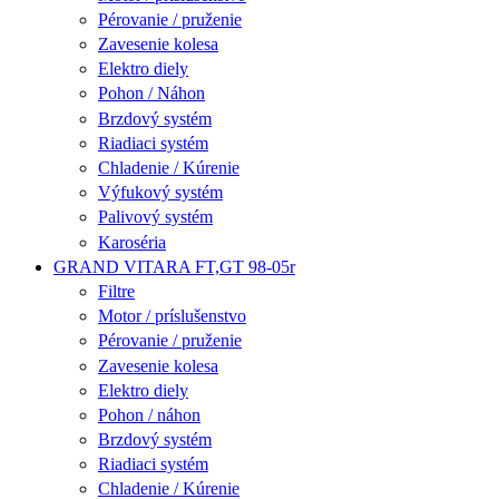
Pérovanie / pruženie
Zavesenie kolesa
Elektro diely
Pohon / Náhon
Brzdový systém
Riadiaci systém
Chladenie / Kúrenie
Výfukový systém
Palivový systém
Karoséria
GRAND VITARA FT,GT 98-05r
Filtre
Motor / príslušenstvo
Pérovanie / pruženie
Zavesenie kolesa
Elektro diely
Pohon / náhon
Brzdový systém
Riadiaci systém
Chladenie / Kúrenie