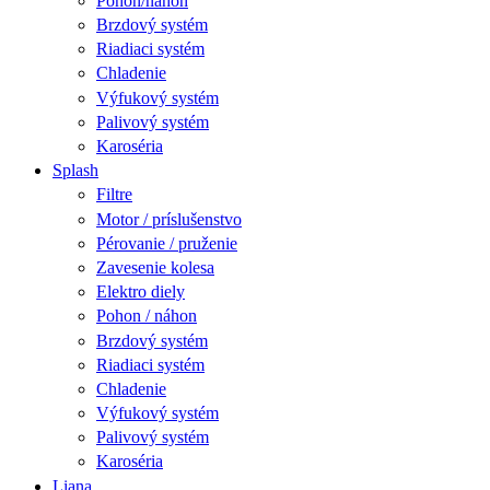
Pohon/náhon
Brzdový systém
Riadiaci systém
Chladenie
Výfukový systém
Palivový systém
Karoséria
Splash
Filtre
Motor / príslušenstvo
Pérovanie / pruženie
Zavesenie kolesa
Elektro diely
Pohon / náhon
Brzdový systém
Riadiaci systém
Chladenie
Výfukový systém
Palivový systém
Karoséria
Liana