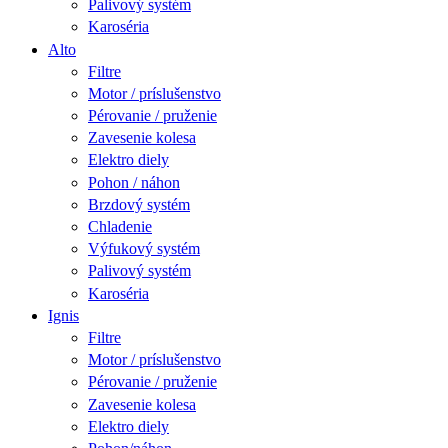
Palivový systém
Karoséria
Alto
Filtre
Motor / príslušenstvo
Pérovanie / pruženie
Zavesenie kolesa
Elektro diely
Pohon / náhon
Brzdový systém
Chladenie
Výfukový systém
Palivový systém
Karoséria
Ignis
Filtre
Motor / príslušenstvo
Pérovanie / pruženie
Zavesenie kolesa
Elektro diely