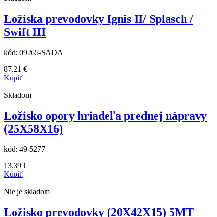
Ložiska prevodovky Ignis II/ Splasch /
Swift III
kód:
09265-SADA
87.21
€
Kúpiť
Skladom
Ložisko opory hriadeľa prednej nápravy
(25X58X16)
kód:
49-5277
13.39
€
Kúpiť
Nie je skladom
Ložisko prevodovky (20X42X15) 5MT