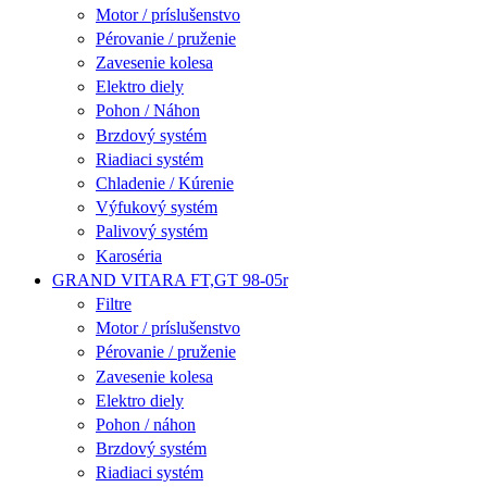
Motor / príslušenstvo
Pérovanie / pruženie
Zavesenie kolesa
Elektro diely
Pohon / Náhon
Brzdový systém
Riadiaci systém
Chladenie / Kúrenie
Výfukový systém
Palivový systém
Karoséria
GRAND VITARA FT,GT 98-05r
Filtre
Motor / príslušenstvo
Pérovanie / pruženie
Zavesenie kolesa
Elektro diely
Pohon / náhon
Brzdový systém
Riadiaci systém