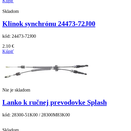
Kúpiť
Skladom
Klinok synchrónu 24473-72J00
kód:
24473-72J00
2.10
€
Kúpiť
Nie je skladom
Lanko k ručnej prevodovke Splash
kód:
28300-51K00 / 28300M83K00
Skladom