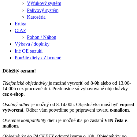
Výfukový systém
Palivový systém
Karoséria
Ertiga
CIAZ
Pohon / Náhon
Výbava / doplnky
Iné OE suzuki
Použité diely / Zlacnené
Dôležitý oznam!
Telefonické objednávky
je možné vytvoriť od 8-9h alebo od 13.00-
14.00h cez pracovné dni. Prednostne sú vybavované objednávky
cez e-shop
.
Osobný odber
je možný od 8-14.00h. Objednávka musí byť
vopred
vytvorená
. Odber vám potvrdíme po pripravení tovaru
e-mailom
.
Overenie kompatibility
dielu je možné iba po zaslaní
VIN čísla e-
mailom.
Objednávky do PACKETY
odovzdávame o 10h. Objednávky po