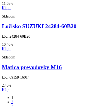
11.69
€
Kúpiť
Skladom
Ložisko SUZUKI 24284-60B20
kód:
24284-60B20
10.46
€
Kúpiť
Skladom
Matica prevodovky M16
kód:
09159-16014
2.40
€
Kúpiť
1
2