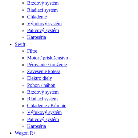
Brzdový systém
Riadiaci systém
Chladenie
Výfukový systém
Palivový systém
Karoséria
Swift
Filtre
Motor / príslušenstvo
Pérovanie / pruženie
Zavesenie kolesa
Elektro diely
Pohon / náhon
Brzdový systém
Riadiaci systém
Chladenie / Kúrenie
Výfukový systém
Palivový systém
Karoséria
Wagon R+