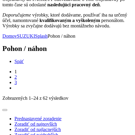
tomto čase sú odoslané
nasledujúci pracovný deň
.
Doporučujeme
výrobky, ktoré dodávame, používať iba na určený
účel, namontované
kvalifikovaným a vyškoleným
personálom.
Výrobky sa zvyčajne dodávajú bez montážneho návodu.
Domov
SUZUKI
Splash
Pohon / náhon
Pohon / náhon
Späť
1
2
3
Zobrazených 1–24 z 62 výsledkov
Prednastavené zoradenie
Zoradiť od najnovších
Zoradiť od najlacnejších
Zoradiť od najdrahších