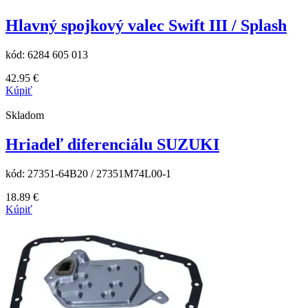
Hlavný spojkový valec Swift III / Splash
kód:
6284 605 013
42.95
€
Kúpiť
Skladom
Hriadeľ diferenciálu SUZUKI
kód:
27351-64B20 / 27351M74L00-1
18.89
€
Kúpiť