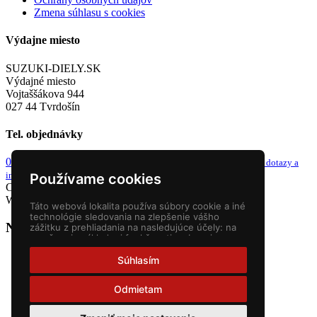
Zmena súhlasu s cookies
Výdajne miesto
SUZUKI-DIELY.SK
Výdajné miesto
Vojtaššákova 944
027 44 Tvrdošín
Tel. objednávky
0949 243 982
info@suzuki-diely.sk
od 8-9h a 13-14h
email pre dotazy a
iné
Používame cookies
Copyright © 2026 Suzuki diely. Všetky práva vyhradené.
Webstránky
NEONUS s.r.o.
Táto webová lokalita používa súbory cookie a iné
technológie sledovania na zlepšenie vášho
Nákupný košík
zážitku z prehliadania na nasledujúce účely:
na
umožnenie základnej funkčnosti webovej
stránky
,
pre lepší zážitok na webe
,
na meranie
vášho záujmu o naše produkty a služby a na
Súhlasím
prispôsobenie marketingových interakcií
,
na
zobrazovanie reklám ktoré sú pre vás
Odmietam
relevantnejšie
.