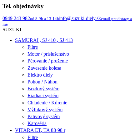
Tel. objednávky
0949 243 982
info@suzuki-diely.sk
od 8-9h a 13-14h
email pre dotazy a
iné
SUZUKI
SAMURAI , SJ 410 , SJ 413
Filtre
Motor / príslušenstvo
Pérovanie / pruženie
Zavesenie kolesa
Elektro diely
Pohon / Náhon
Brzdový systém
Riadiaci systém
Chladenie / Kúrenie
Výfukový systém
Palivový systém
Karoséria
VITARA ET, TA 88-98 r
Filtre