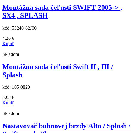
Montážna sada čeľusti SWIFT 2005-> ,
SX4 , SPLASH
kód:
53240-62J00
4.26
€
Kúpiť
Skladom
Montážna sada čeľustí Swift II , III /
Splash
kód:
105-0820
5.63
€
Kúpiť
Skladom
Nastavovač bubnovej brzdy Alto / Splash /