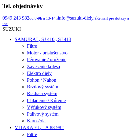
Tel. objednávky
0949 243 982
info@suzuki-diely.sk
od 8-9h a 13-14h
email pre dotazy a
iné
SUZUKI
SAMURAI , SJ 410 , SJ 413
Filtre
Motor / príslušenstvo
Pérovanie / pruženie
Zavesenie kolesa
Elektro diely
Pohon / Náhon
Brzdový systém
Riadiaci systém
Chladenie / Kúrenie
Výfukový systém
Palivový systém
Karoséria
VITARA ET, TA 88-98 r
Filtre