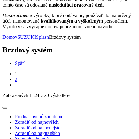
tomto čase sú odoslané
nasledujúci pracovný deň
.
Doporučujeme
výrobky, ktoré dodávame, používať iba na určený
účel, namontované
kvalifikovaným a vyškoleným
personálom.
Výrobky sa zvyčajne dodávajú bez montážneho návodu.
Domov
SUZUKI
Splash
Brzdový systém
Brzdový systém
Späť
1
2
Zobrazených 1–24 z 30 výsledkov
Prednastavené zoradenie
Zoradiť od najnovších
Zoradiť od najlacnejších
Zoradiť od najdrahších
Zobraziť akciové