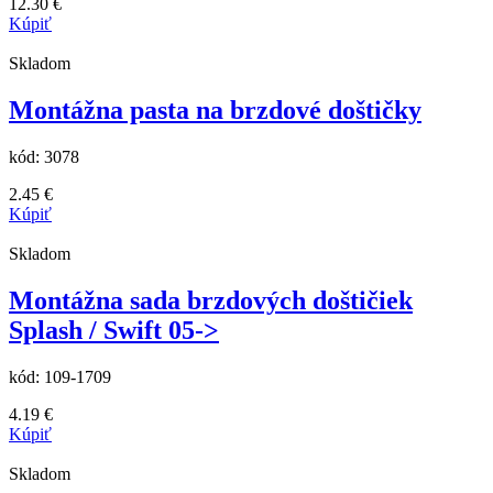
12.30
€
Kúpiť
Skladom
Montážna pasta na brzdové doštičky
kód:
3078
2.45
€
Kúpiť
Skladom
Montážna sada brzdových doštičiek
Splash / Swift 05->
kód:
109-1709
4.19
€
Kúpiť
Skladom