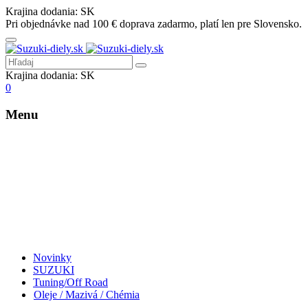
Krajina dodania:
SK
Pri objednávke nad 100 € doprava zadarmo, platí len pre Slovensko.
Krajina dodania:
SK
0
Menu
Novinky
SUZUKI
Tuning/Off Road
Oleje / Mazivá / Chémia