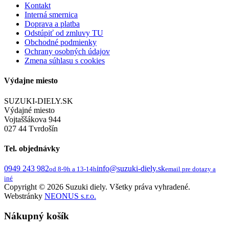
Kontakt
Interná smernica
Doprava a platba
Odstúpiť od zmluvy TU
Obchodné podmienky
Ochrany osobných údajov
Zmena súhlasu s cookies
Výdajne miesto
SUZUKI-DIELY.SK
Výdajné miesto
Vojtaššákova 944
027 44 Tvrdošín
Tel. objednávky
0949 243 982
info@suzuki-diely.sk
od 8-9h a 13-14h
email pre dotazy a
iné
Copyright © 2026 Suzuki diely. Všetky práva vyhradené.
Webstránky
NEONUS s.r.o.
Nákupný košík