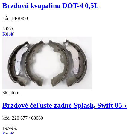
Brzdová kvapalina DOT-4 0,5L
kód:
PFB450
5.06
€
Kúpiť
Skladom
Brzdové čeľuste zadné Splash, Swift 05-›
kód:
220 677 / 08660
19.99
€
Kúpiť