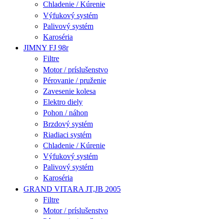
Chladenie / Kúrenie
Výfukový systém
Palivový systém
Karoséria
JIMNY FJ 98r
Filtre
Motor / príslušenstvo
Pérovanie / pruženie
Zavesenie kolesa
Elektro diely
Pohon / náhon
Brzdový systém
Riadiaci systém
Chladenie / Kúrenie
Výfukový systém
Palivový systém
Karoséria
GRAND VITARA JT,JB 2005
Filtre
Motor / príslušenstvo