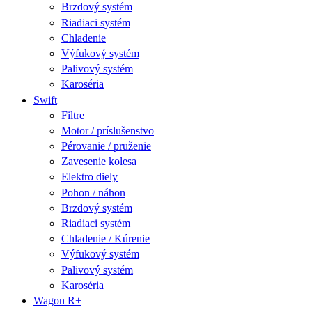
Brzdový systém
Riadiaci systém
Chladenie
Výfukový systém
Palivový systém
Karoséria
Swift
Filtre
Motor / príslušenstvo
Pérovanie / pruženie
Zavesenie kolesa
Elektro diely
Pohon / náhon
Brzdový systém
Riadiaci systém
Chladenie / Kúrenie
Výfukový systém
Palivový systém
Karoséria
Wagon R+