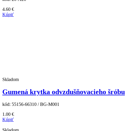
4.60
€
Kúpiť
Skladom
Gumená krytka odvzdušňovacieho šróbu
kód:
55156-66310 / BG-M001
1.00
€
Kúpiť
Skladom