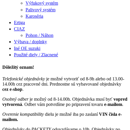
Výfukový systém
Palivový systém
Karoséria
Ertiga
CIAZ
Pohon / Náhon
Výbava / doplnky
Iné OE suzuki
Použité diely / Zlacnené
Dôležitý oznam!
Telefonické objednávky
je možné vytvoriť od 8-9h alebo od 13.00-
14.00h cez pracovné dni. Prednostne sú vybavované objednávky
cez e-shop
.
Osobný odber
je možný od 8-14.00h. Objednávka musí byť
vopred
vytvorená
. Odber vám potvrdíme po pripravení tovaru
e-mailom
.
Overenie kompatibility
dielu je možné iba po zaslaní
VIN čísla e-
mailom.
Objednávky do PACKETY
odovzdávame o 10h. Objednávky po