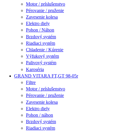
Motor / príslušenstvo
Pérovanie / pruženie
Zavesenie kolesa
Elektro diely
Pohon / Náhon
Brzdový systém
Riadiaci systém
Chladenie / Kúrenie
Výfukový systém
Palivový systém
Karoséria
GRAND VITARA FT,GT 98-05r
Filtre
Motor / príslušenstvo
Pérovanie / pruženie
Zavesenie kolesa
Elektro diely
Pohon / náhon
Brzdový systém
Riadiaci systém