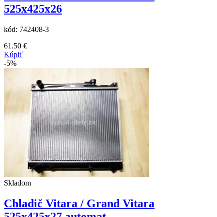
525x425x26
kód:
742408-3
61.50
€
Kúpiť
-5%
Skladom
Chladič Vitara / Grand Vitara
525x425x27 automat