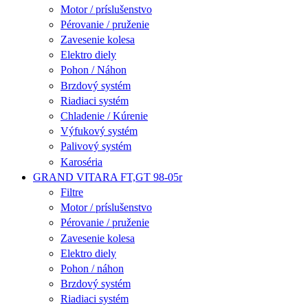
Motor / príslušenstvo
Pérovanie / pruženie
Zavesenie kolesa
Elektro diely
Pohon / Náhon
Brzdový systém
Riadiaci systém
Chladenie / Kúrenie
Výfukový systém
Palivový systém
Karoséria
GRAND VITARA FT,GT 98-05r
Filtre
Motor / príslušenstvo
Pérovanie / pruženie
Zavesenie kolesa
Elektro diely
Pohon / náhon
Brzdový systém
Riadiaci systém