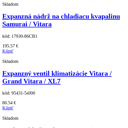
Skladom
Expanzná nádrž na chladiacu kvapalinu
Samurai / Vitara
kód:
17930-86CB1
195.57
€
Kúpiť
Skladom
Expanzný ventil klimatizácie Vitara /
Grand Vitara / XL7
kód:
95431-54J00
80.54
€
Kúpiť
Skladom