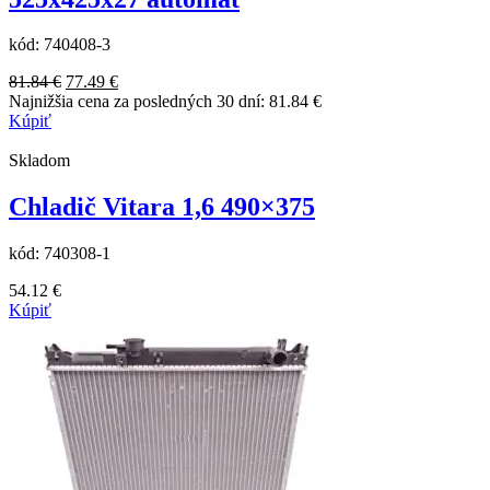
kód:
740408-3
Pôvodná
Aktuálna
81.84
€
77.49
€
cena
cena
Najnižšia cena za posledných 30 dní:
81.84
€
bola:
je:
Kúpiť
81.84 €.
77.49 €.
Skladom
Chladič Vitara 1,6 490×375
kód:
740308-1
54.12
€
Kúpiť