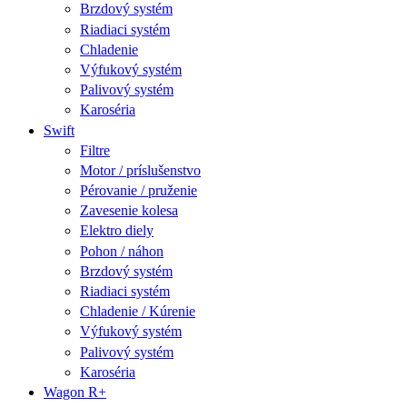
Brzdový systém
Riadiaci systém
Chladenie
Výfukový systém
Palivový systém
Karoséria
Swift
Filtre
Motor / príslušenstvo
Pérovanie / pruženie
Zavesenie kolesa
Elektro diely
Pohon / náhon
Brzdový systém
Riadiaci systém
Chladenie / Kúrenie
Výfukový systém
Palivový systém
Karoséria
Wagon R+