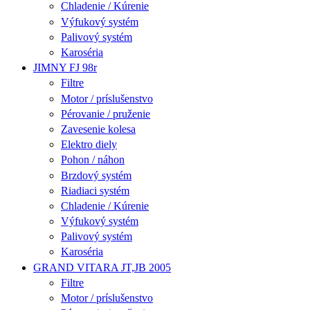
Chladenie / Kúrenie
Výfukový systém
Palivový systém
Karoséria
JIMNY FJ 98r
Filtre
Motor / príslušenstvo
Pérovanie / pruženie
Zavesenie kolesa
Elektro diely
Pohon / náhon
Brzdový systém
Riadiaci systém
Chladenie / Kúrenie
Výfukový systém
Palivový systém
Karoséria
GRAND VITARA JT,JB 2005
Filtre
Motor / príslušenstvo