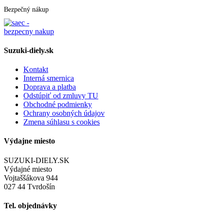
Bezpečný nákup
Suzuki-diely.sk
Kontakt
Interná smernica
Doprava a platba
Odstúpiť od zmluvy TU
Obchodné podmienky
Ochrany osobných údajov
Zmena súhlasu s cookies
Výdajne miesto
SUZUKI-DIELY.SK
Výdajné miesto
Vojtaššákova 944
027 44 Tvrdošín
Tel. objednávky