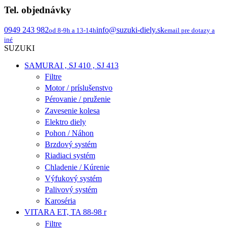
Tel. objednávky
0949 243 982
info@suzuki-diely.sk
od 8-9h a 13-14h
email pre dotazy a
iné
SUZUKI
SAMURAI , SJ 410 , SJ 413
Filtre
Motor / príslušenstvo
Pérovanie / pruženie
Zavesenie kolesa
Elektro diely
Pohon / Náhon
Brzdový systém
Riadiaci systém
Chladenie / Kúrenie
Výfukový systém
Palivový systém
Karoséria
VITARA ET, TA 88-98 r
Filtre