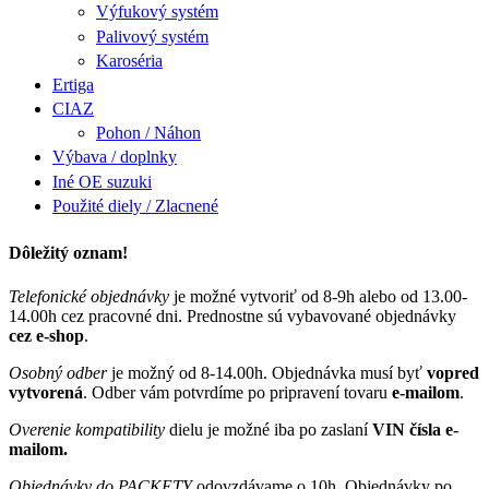
Výfukový systém
Palivový systém
Karoséria
Ertiga
CIAZ
Pohon / Náhon
Výbava / doplnky
Iné OE suzuki
Použité diely / Zlacnené
Dôležitý oznam!
Telefonické objednávky
je možné vytvoriť od 8-9h alebo od 13.00-
14.00h cez pracovné dni. Prednostne sú vybavované objednávky
cez e-shop
.
Osobný odber
je možný od 8-14.00h. Objednávka musí byť
vopred
vytvorená
. Odber vám potvrdíme po pripravení tovaru
e-mailom
.
Overenie kompatibility
dielu je možné iba po zaslaní
VIN čísla e-
mailom.
Objednávky do PACKETY
odovzdávame o 10h. Objednávky po