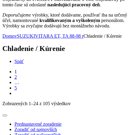
tomto čase sú odoslané
nasledujúci pracovný deň
.
Doporučujeme
výrobky, ktoré dodávame, používať iba na určený
účel, namontované
kvalifikovaným a vyškoleným
personálom.
Výrobky sa zvyčajne dodávajú bez montážneho návodu.
Domov
SUZUKI
VITARA ET, TA 88-98 r
Chladenie / Kúrenie
Chladenie / Kúrenie
Späť
1
2
…
5
Zobrazených 1–24 z 105 výsledkov
Prednastavené zoradenie
Zoradiť od najnovších
Zoradiť od najlacnejších