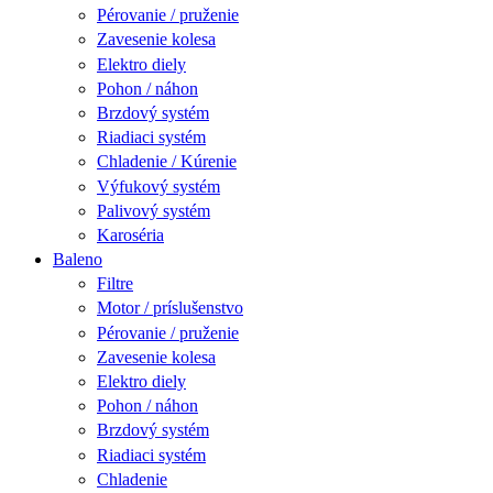
Pérovanie / pruženie
Zavesenie kolesa
Elektro diely
Pohon / náhon
Brzdový systém
Riadiaci systém
Chladenie / Kúrenie
Výfukový systém
Palivový systém
Karoséria
Baleno
Filtre
Motor / príslušenstvo
Pérovanie / pruženie
Zavesenie kolesa
Elektro diely
Pohon / náhon
Brzdový systém
Riadiaci systém
Chladenie