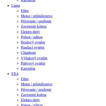
Karoséria
Liana
Filtre
Motor / príslušenstvo
Pérovanie / pruženie
Zavesenie kolesa
Elektro diely
Pohon / náhon
Brzdový systém
Riadiaci systém
Chladenie
Výfukový systém
Palivový systém
Karoséria
SX4
Filtre
Motor / príslušenstvo
Pérovanie / pruženie
Zavesenie kolesa
Elektro diely
Pohon / náhon