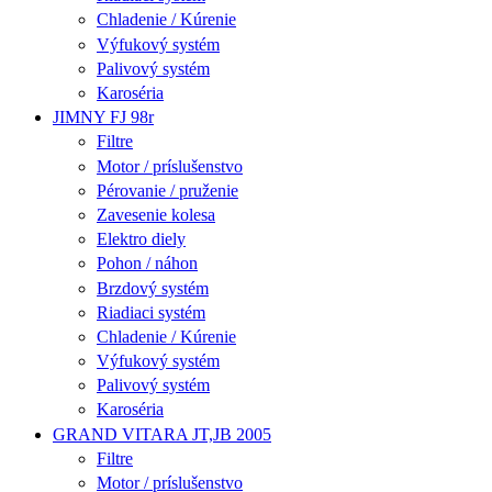
Chladenie / Kúrenie
Výfukový systém
Palivový systém
Karoséria
JIMNY FJ 98r
Filtre
Motor / príslušenstvo
Pérovanie / pruženie
Zavesenie kolesa
Elektro diely
Pohon / náhon
Brzdový systém
Riadiaci systém
Chladenie / Kúrenie
Výfukový systém
Palivový systém
Karoséria
GRAND VITARA JT,JB 2005
Filtre
Motor / príslušenstvo