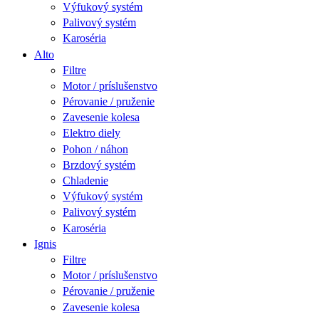
Výfukový systém
Palivový systém
Karoséria
Alto
Filtre
Motor / príslušenstvo
Pérovanie / pruženie
Zavesenie kolesa
Elektro diely
Pohon / náhon
Brzdový systém
Chladenie
Výfukový systém
Palivový systém
Karoséria
Ignis
Filtre
Motor / príslušenstvo
Pérovanie / pruženie
Zavesenie kolesa