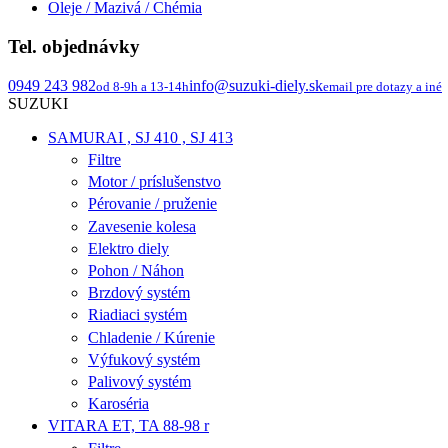
Oleje / Mazivá / Chémia
Tel. objednávky
0949 243 982
info@suzuki-diely.sk
od 8-9h a 13-14h
email pre dotazy a iné
SUZUKI
SAMURAI , SJ 410 , SJ 413
Filtre
Motor / príslušenstvo
Pérovanie / pruženie
Zavesenie kolesa
Elektro diely
Pohon / Náhon
Brzdový systém
Riadiaci systém
Chladenie / Kúrenie
Výfukový systém
Palivový systém
Karoséria
VITARA ET, TA 88-98 r