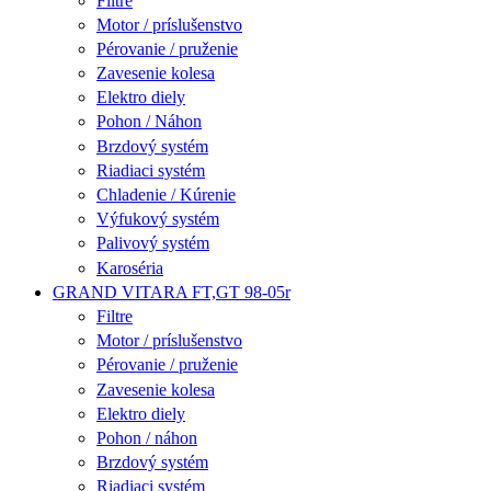
Filtre
Motor / príslušenstvo
Pérovanie / pruženie
Zavesenie kolesa
Elektro diely
Pohon / Náhon
Brzdový systém
Riadiaci systém
Chladenie / Kúrenie
Výfukový systém
Palivový systém
Karoséria
GRAND VITARA FT,GT 98-05r
Filtre
Motor / príslušenstvo
Pérovanie / pruženie
Zavesenie kolesa
Elektro diely
Pohon / náhon
Brzdový systém
Riadiaci systém