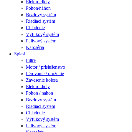
Elektro diely
Pohon/náhon
Brzdový systém
Riadiaci systém
Chladenie
Výfukový systém
Palivový systém
Karoséria
Splash
Filtre
Motor / príslušenstvo
Pérovanie / pruženie
Zavesenie kolesa
Elektro diely
Pohon / náhon
Brzdový systém
Riadiaci systém
Chladenie
Výfukový systém
Palivový systém